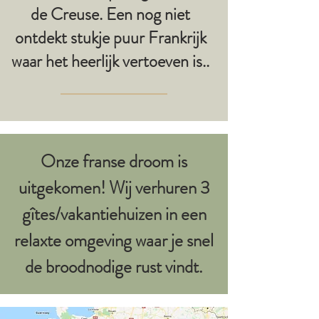
de Creuse. Een nog niet
ontdekt stukje puur Frankrijk
waar het heerlijk vertoeven is..
Onze franse droom is
uitgekomen! Wij verhuren 3
gîtes/vakantiehuizen in een
relaxte omgeving waar je snel
de broodnodige rust vindt.