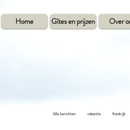
Home
Gîtes en prijzen
Over o
Alle berichten
vakantie
frankrijk