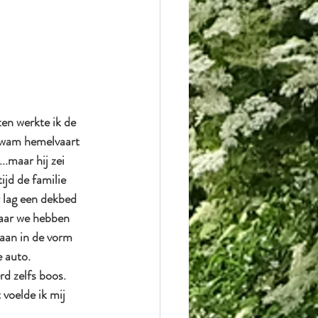
en werkte ik de 
kwam hemelvaart 
.maar hij zei 
jd de familie 
 lag een dekbed 
aar we hebben 
 aan in de vorm 
 auto. 
rd zelfs boos. 
 voelde ik mij 