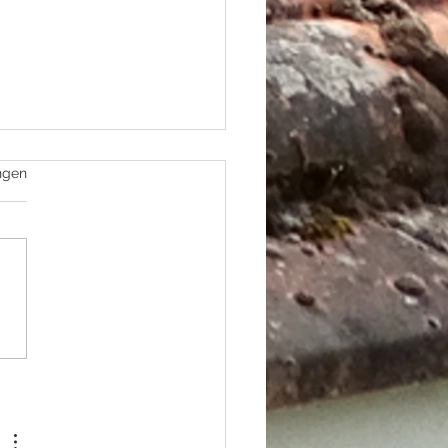
ngen
etuiging Peter Lieshout