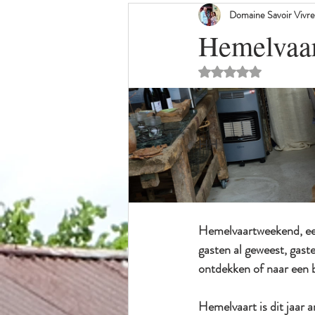
Domaine Savoir Vivre
weg van de massa
familie vakantie
Hemelvaar
Beoordeeld met Na
HH
Hemelvaartweekend, een 
gasten al geweest, gast
ontdekken of naar een b
Hemelvaart is dit jaar a