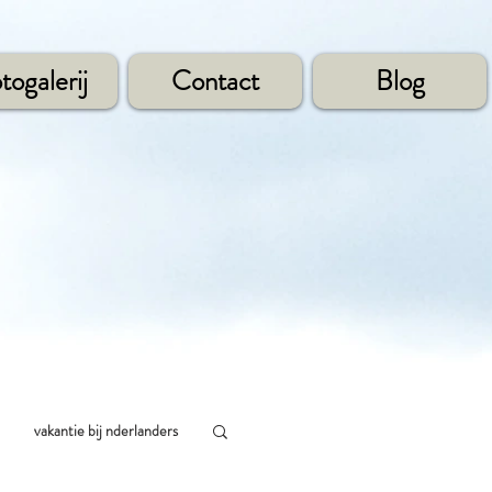
togalerij
Contact
Blog
vakantie bij nderlanders