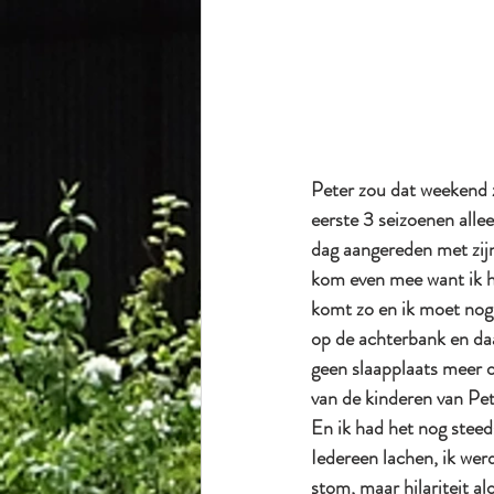
Peter zou dat weekend z
eerste 3 seizoenen all
dag aangereden met zijn 
kom even mee want ik he
komt zo en ik moet nog 
op de achterbank en da
geen slaapplaats meer o
van de kinderen van Pet
En ik had het nog steeds
Iedereen lachen, ik werd
stom, maar hilariteit al