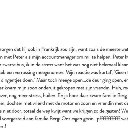
orgen dat hij ook in Frankrijk zou zijn, want zoals de meeste wet
een met Peter als mijn accountmanager om mij te helpen. Peter 
zwarte bus, ik in de stress want het was nog niet helemaal klaar..
b een verrassing meegenomen. Mijn reactie was kortaf, "Geen ti
dingentjes doen." Maar toch meegelopen...de deur ging open, er
ar kwam mijn zoon onderuit gekropen met zijn vriendin. Huh, m
ver, nog meer stress, huilen. En ja hoor daar kwam familie Berg
er, dochter met vriend met de motor en zoon en vriendin met de
 niet door, totaal de weg kwijt want we krijgen zo de gasten! We
 voorgesteld aan familie Berg: Ons eigen gezin...pffffffffffff wat
om! 