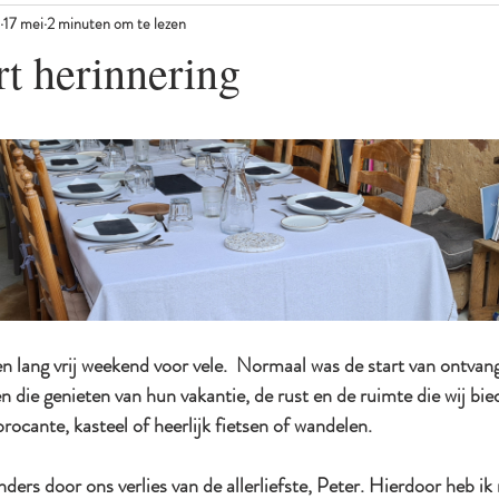
17 mei
2 minuten om te lezen
culturele uitstapjes
wandelen
t herinnering
N uit 5 sterren.
lang vrij weekend voor vele.  Normaal was de start van ontvang
en die genieten van hun vakantie, de rust en de ruimte die wij bi
rocante, kasteel of heerlijk fietsen of wandelen.
nders door ons verlies van de allerliefste, Peter. Hierdoor heb i