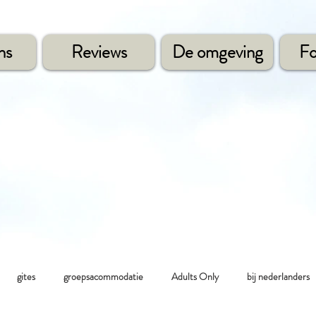
ns
Reviews
De omgeving
Fo
gites
groepsacommodatie
Adults Only
bij nederlanders