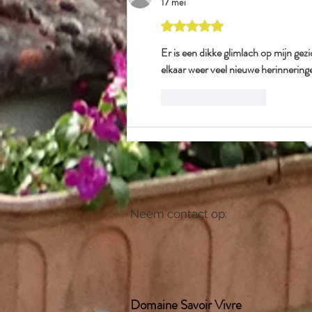
17 mei
Beoordeeld met 5 uit 5 sterren
Er is een dikke glimlach op mijn ge
elkaar weer veel nieuwe herinneringe
Like
Reageren
Neem contact op:
Domaine Savoir Vivre