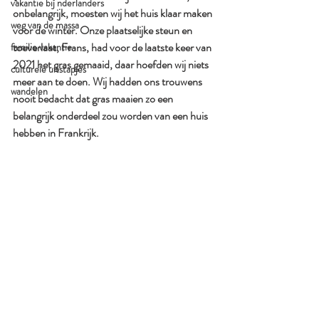
vakantie bij nderlanders
onbelangrijk, moesten wij het huis klaar maken 
weg van de massa
voor de winter. Onze plaatselijke steun en 
toeverlaat, Frans, had voor de laatste keer van 
familie vakantie
2021 het gras gemaaid, daar hoefden wij niets 
culturele uitstapjes
meer aan te doen. Wij hadden ons trouwens 
wandelen
nooit bedacht dat gras maaien zo een 
belangrijk onderdeel zou worden van een huis 
hebben in Frankrijk.