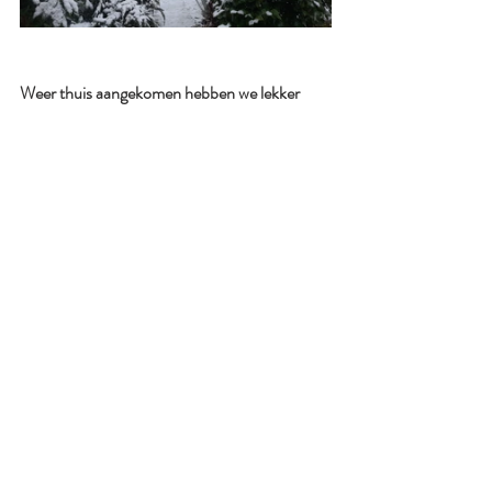
Weer thuis aangekomen hebben we lekker 
kerstmuziek aangezet, gluhwein opgewarmd 
en geproost op dit prachtige moment. Het 
was inderdaad een moment. S'avonds was de 
sneeuw weer grotendeels weg. Op zich ook 
wel lekker omdat we de volgende dag weer 
richting Nederland gingen. Alles bij elkaar 
hebben wij het ultieme kerstgevoel toen  
gevoeld. 