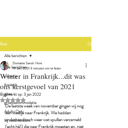
Post
Alle berichten
Domaine Savoir Vivre
Alle berichten
19 dec 2021
3 minuten om te lezen
Winter in Frankrijk...dit was
vakantie
ons kerstgevoel van 2021
frankrijk
gites
Bijgewerkt op:
3 jan 2022
Beoordeeld met NaN uit 5 sterren.
groepsacommodatie
De laatste week van november gingen wij nog 
Adults Only
een weekje naar Frankrijk. We hadden 
onderhand toch weer wat spullen verzameld 
bij nederlanders
(echt hè!) die naar Frankrijk moesten en, niet 