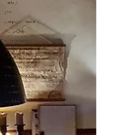
frankrijk
gites
groepsacommodatie
Adults Only
bij nederlanders
vakantie bij
nderlanders
weg van de massa
familie vakantie
culturele
uitstapjes
wandelen