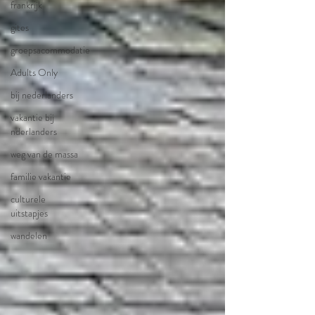
frankrijk
gites
groepsacommodatie
Adults Only
bij nederlanders
vakantie bij
nderlanders
weg van de massa
familie vakantie
culturele
uitstapjes
wandelen