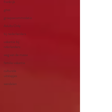
frankrijk
gites
groepsacommodatie
Adults Only
bij nederlanders
vakantie bij
nderlanders
weg van de massa
familie vakantie
culturele
uitstapjes
wandelen