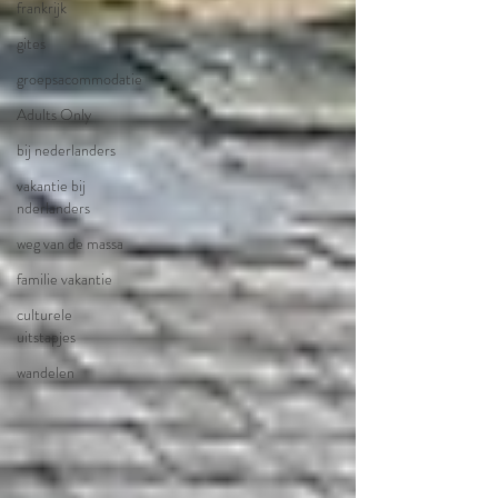
frankrijk
gites
groepsacommodatie
Adults Only
bij nederlanders
vakantie bij
nderlanders
weg van de massa
familie vakantie
culturele
uitstapjes
wandelen