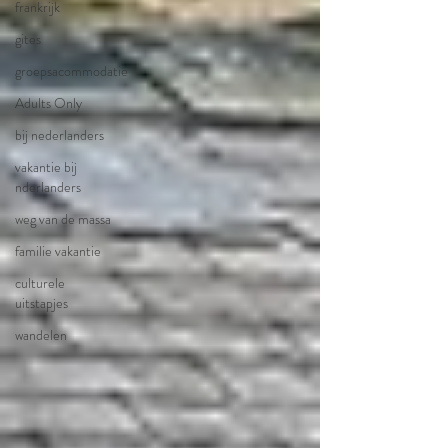
frankrijk
gites
groepsacommodatie
Adults Only
bij nederlanders
vakantie bij
nderlanders
weg van de massa
familie vakantie
culturele
uitstapjes
wandelen